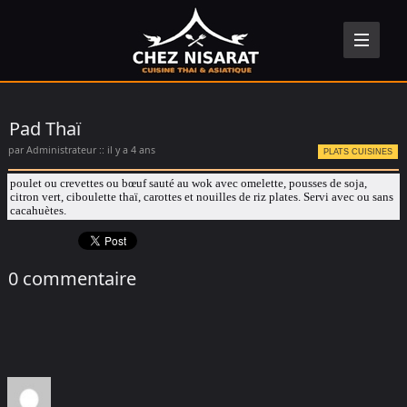
Pad Thaï
par Administrateur :: il y a 4 ans
PLATS CUISINES
p
oulet
ou
crevettes ou bœuf
sauté au wok avec omelette, pousses de soja,
citron vert, ciboulette thaï, carotte
s
et nouilles de riz plates.
Servi
avec ou sans
cacahuètes.
0 commentaire