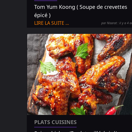
Tom Yum Koong ( Soupe de crevettes
épicé )
LIRE LA SUITE ...
par Nisarat : il y a 4 a
PLATS CUISINES