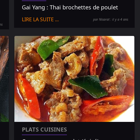
Gai Yang : Thaï brochettes de poulet
LIRE LA SUITE ...
par Nisarat : il y a 4 ans
ns
PLATS CUISINES