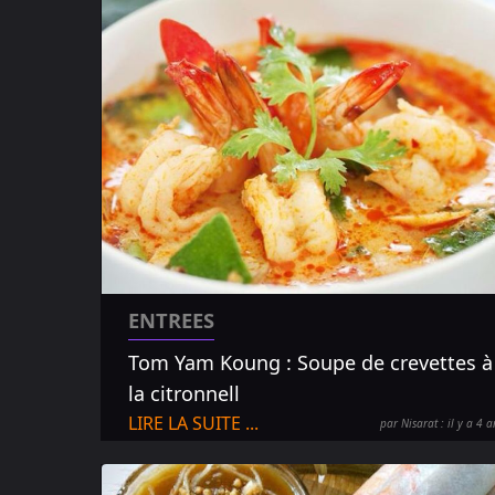
ENTREES
Tom Yam Koung : Soupe de crevettes à
la citronnell
LIRE LA SUITE ...
par Nisarat : il y a 4 a