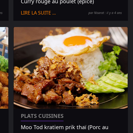
Curry rouge au poulet (épicé)
LIRE LA SUITE ...
ns
par Nisarat : il y a 4 ans
PLATS CUISINES
Moo Tod kratiem prik thaï (Porc au