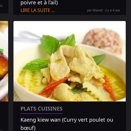
poivre et à l’ail)
ns
LIRE LA SUITE ...
par Nisarat : il y a 4 ans
PLATS CUISINES
Kaeng kiew wan (Curry vert poulet ou
bœuf)