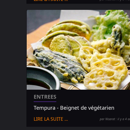
ENTREES
Tempura - Beignet de végétarien
LIRE LA SUITE ...
par Nisarat : il y a 4 a