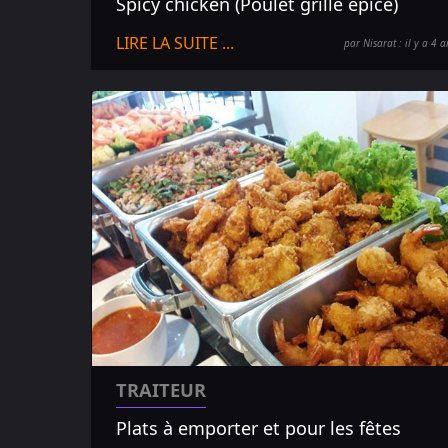
Spicy chicken (Poulet grillé épicé)
LIRE LA SUITE ...
par Nisarat : il y a 4 a
TRAITEUR
Plats à emporter et pour les fêtes