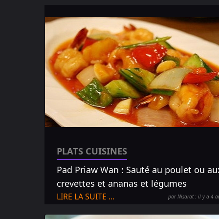
PLATS CUISINES
Pad Priaw Wan : Sauté au poulet ou au
crevettes et ananas et légumes
LIRE LA SUITE ...
par Nisarat : il y a 4 a