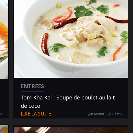
ENTREES
Tom Kha Kai : Soupe de poulet au lait
de coco
LIRE LA SUITE ...
ns
par Nisarat : il y a 4 ans