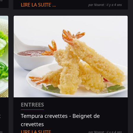
ns
LIRE LA SUITE ...
par Nisarat : il y a 4 ans
ENTREES
t
Tempura crevettes - Beignet de
crevettes
LIRE LA SUITE ...
ns
par Nisarat : il y a 4 ans