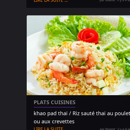
LIRE LA SUITE ...
par Nisarat : il y a 4 a
PLATS CUISINES
khao pad thaï / Riz sauté thaï au poule
ou aux crevettes
LIRE LA SUITE ...
par Nisarat : il y a 4 a