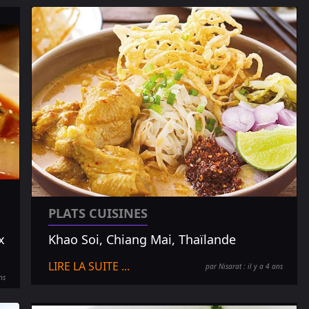
PLATS CUISINES
x
Khao Soi, Chiang Mai, Thaïlande
LIRE LA SUITE ...
par Nisarat : il y a 4 ans
ns